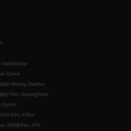
R
t: Carbershop
tor: Dynch
황대선/ Hwang, DaeSun
 Kim, GyeongYeon
r: Dynch
기수/ Kim, KiSoo
p: 서지예/Seo, JiYe