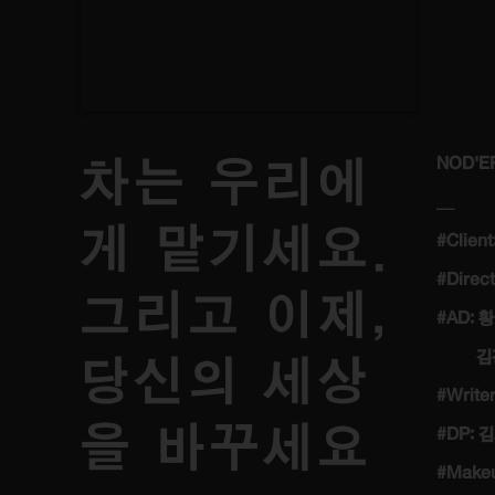
차는 우리에
NOD'E
__
게 맡기세요.
#Clien
#Direc
그리고 이제,
#AD: 
김경년/
당신의 세상
#Write
을 바꾸세요
#DP: 김
#Makeu