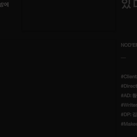
있
예방에
NOD'E
__
#Client
#Direc
#AD: 
#Write
#DP: 김
#Makeu