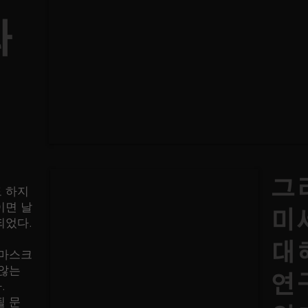
다
그
 하지
이면 날
미
되었다.
대
 마스크
 않는
연
.
될 문