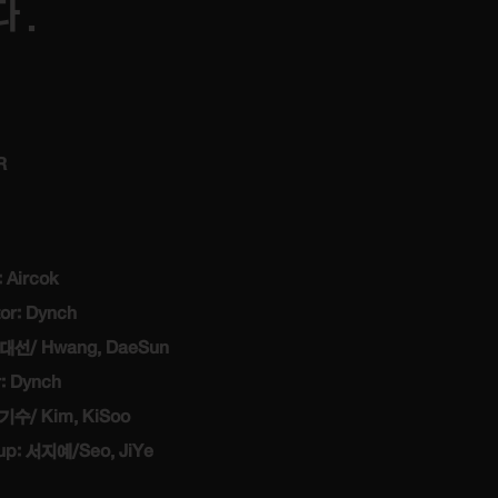
다.
R
: Aircok
tor: Dynch
황대선/ Hwang, DaeSun
r: Dynch
기수/ Kim, KiSoo
p: 서지예/Seo, JiYe