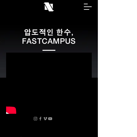
​압도적인 한수,
FASTCAMPUS